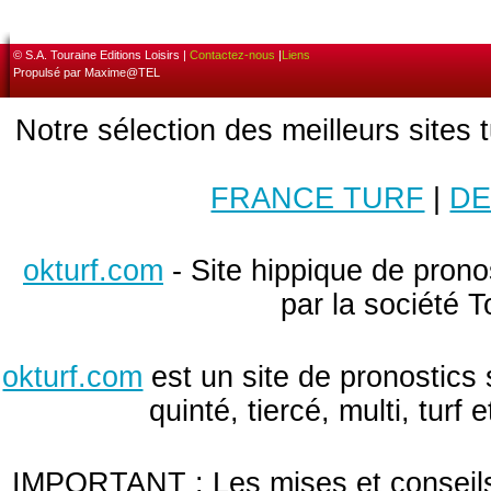
© S.A. Touraine Editions Loisirs |
Contactez-nous
|
Liens
Propulsé par Maxime@TEL
Notre sélection des meilleurs sites 
FRANCE TURF
|
DE
okturf.com
- Site hippique de pronos
par la société T
okturf.com
est un site de pronostics 
quinté, tiercé, multi, turf
IMPORTANT : Les mises et conseils 