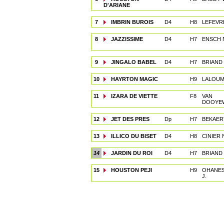
D'ARIANE
7
IMBRIN BUROIS
D4
H8
LEFEVRE
8
JAZZISSIME
D4
H7
ENSCH 
9
JINGALO BABEL
D4
H7
BRIAND Y
10
HAYRTON MAGIC
H9
LALOUM
11
IZARA DE VIETTE
F8
VAN
DOOYEW
12
JET DES PRES
Dp
H7
BEKAER
13
ILLICO DU BISET
D4
H8
CINIER 
14
JARDIN DU ROI
D4
H7
BRIAND 
15
HOUSTON PEJI
H9
OHANES
J.