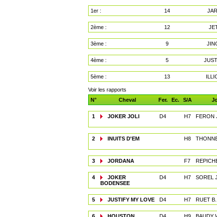
1er :
14
JAR
2ème :
12
JE
3ème :
9
JIN
4ème :
5
JUST
5ème :
13
ILL
Voir les rapports
N°
Cheval
Fer.
Ec.
S/A
J
1
JOKER JOLI
D4
H7
FERON J
2
INUITS D'EM
H8
THONNE
3
JORDANA
F7
REPICHE
4
JOKER
D4
H7
SOREL J
BODENSEE
5
JUSTIFY MY LOVE
D4
H7
RUET B.
6
HOUSTON
D4
H9
BAUDY 