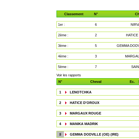
Classement
N°
Ch
1er :
6
NIRV
2ème :
2
HATICE
3ème :
5
GEMMA DODVI
4ème :
3
MARGA
5ème :
7
SAI
Voir les rapports
N°
Cheval
Ec.
1
LENOTCHKA
2
HATICE D'OROUX
3
MARGAUX ROUGE
4
MANIKA MADRIK
5
GEMMA DODVILLE (OE) (IRE)