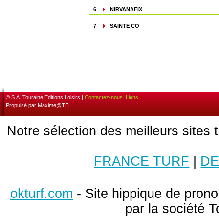
6
NIRVANAFIX
7
SAINTE CO
© S.A. Touraine Editions Loisirs |
Contactez-nous
|
Liens
Propulsé par Maxime@TEL
Notre sélection des meilleurs sites 
FRANCE TURF
|
DE
okturf.com
- Site hippique de pronos
par la société T