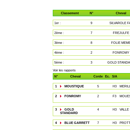
Classement
N°
Cheval
1er :
9
SILVAROLE F
2ème :
7
FREJULFE
3ème :
8
FOLIE MEM
4ème :
2
FONROMY
5ème :
3
GOLD STAND
Voir les rapports
N°
Cheval
Corde
Ec.
S/A
1
MOUSTIQUE
5
H3
MERILL
2
FONROMY
2
F3
MOUES
3
GOLD
4
H3
VALLE 
STANDARD
4
BLUE GARRETT
7
H3
PROTT