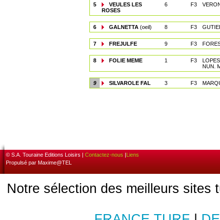
5
VEULES LES
6
F3
VERON
ROSES
6
GALNETTA
(oeil)
8
F3
GUTIE
7
FREJULFE
9
F3
FORES
8
FOLIE MEME
1
F3
LOPES
NUN. M
9
SILVAROLE FAL
3
F3
MARQU
© S.A. Touraine Editions Loisirs |
Contactez-nous
|
Liens
Propulsé par Maxime@TEL
Notre sélection des meilleurs sites 
FRANCE TURF
|
DE