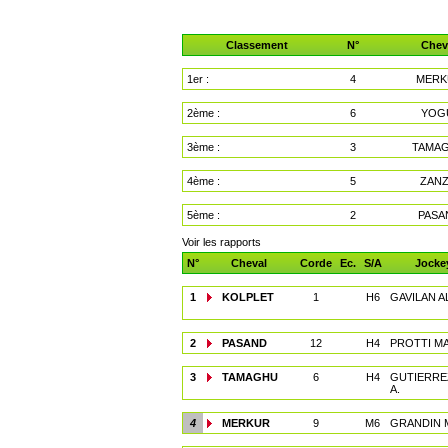
Classement
N°
Chev
1er :
4
MERK
2ème :
6
YOG
3ème :
3
TAMA
4ème :
5
ZANZ
5ème :
2
PASA
Voir les rapports
N°
Cheval
Corde
Ec.
S/A
Jocke
1
KOLPLET
1
H6
GAVILAN A
2
PASAND
12
H4
PROTTI M
3
TAMAGHU
6
H4
GUTIERRE
A.
4
MERKUR
9
M6
GRANDIN 