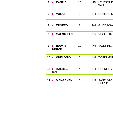
5
ZANZIA
10
F5
LEVESQUE
WAR.
6
YOGUI
2
H4
DUBORD 
7
TROFEO
7
M4
GUEDJ-GA
8
CALON LAN
8
H5
MOUESAN 
9
EDDY'S
11
H5
VALLE RIC.
DREAM
10
KHELONYX
3
H4
TOPIN MME
11
BALBEC
4
H4
CHENET V.
(oeil)
12
MANGAKEN
5
H5
SANTIAGO
MLLE D.