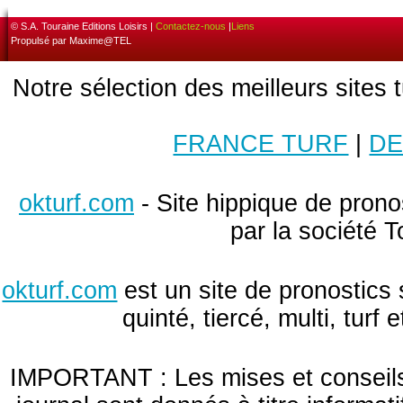
© S.A. Touraine Editions Loisirs |
Contactez-nous
|
Liens
Propulsé par Maxime@TEL
Notre sélection des meilleurs sites 
FRANCE TURF
|
DE
okturf.com
- Site hippique de pronos
par la société T
okturf.com
est un site de pronostics 
quinté, tiercé, multi, turf
IMPORTANT : Les mises et conseils 