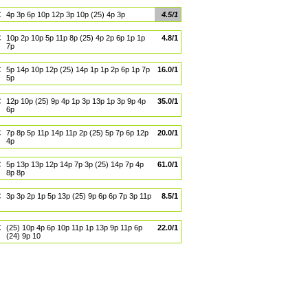
€
4p 3p 6p 10p 12p 3p 10p (25) 4p 3p
4.5/1
€
10p 2p 10p 5p 11p 8p (25) 4p 2p 6p 1p 1p
4.8/1
7p
€
5p 14p 10p 12p (25) 14p 1p 1p 2p 6p 1p 7p
16.0/1
5p
€
12p 10p (25) 9p 4p 1p 3p 13p 1p 3p 9p 4p
35.0/1
6p
€
7p 8p 5p 11p 14p 11p 2p (25) 5p 7p 6p 12p
20.0/1
4p
€
5p 13p 13p 12p 14p 7p 3p (25) 14p 7p 4p
61.0/1
8p 8p
€
3p 3p 2p 1p 5p 13p (25) 9p 6p 6p 7p 3p 11p
8.5/1
€
(25) 10p 4p 6p 10p 11p 1p 13p 9p 11p 6p
22.0/1
(24) 9p 10