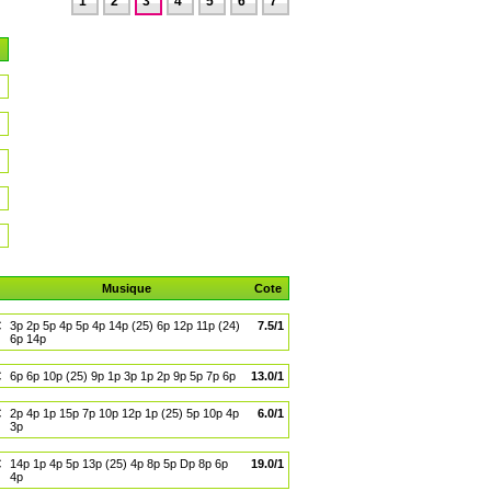
1
2
3
4
5
6
7
Musique
Cote
€
3p 2p 5p 4p 5p 4p 14p (25) 6p 12p 11p (24)
7.5/1
6p 14p
€
6p 6p 10p (25) 9p 1p 3p 1p 2p 9p 5p 7p 6p
13.0/1
€
2p 4p 1p 15p 7p 10p 12p 1p (25) 5p 10p 4p
6.0/1
3p
€
14p 1p 4p 5p 13p (25) 4p 8p 5p Dp 8p 6p
19.0/1
4p