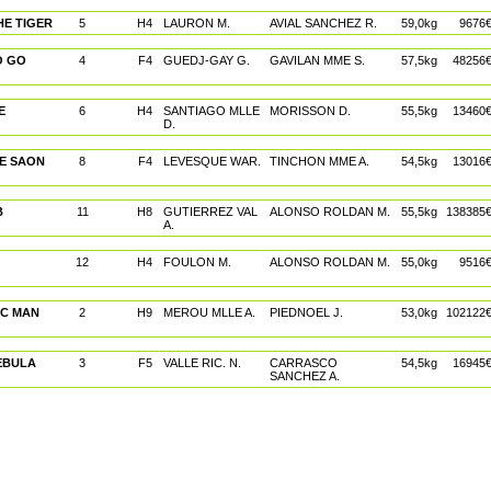
HE TIGER
5
H4
LAURON M.
AVIAL SANCHEZ R.
59,0kg
9676
O GO
4
F4
GUEDJ-GAY G.
GAVILAN MME S.
57,5kg
48256
E
6
H4
SANTIAGO MLLE
MORISSON D.
55,5kg
13460
D.
DE SAON
8
F4
LEVESQUE WAR.
TINCHON MME A.
54,5kg
13016
B
11
H8
GUTIERREZ VAL
ALONSO ROLDAN M.
55,5kg
138385
A.
12
H4
FOULON M.
ALONSO ROLDAN M.
55,0kg
9516
IC MAN
2
H9
MEROU MLLE A.
PIEDNOEL J.
53,0kg
102122
EBULA
3
F5
VALLE RIC. N.
CARRASCO
54,5kg
16945
SANCHEZ A.