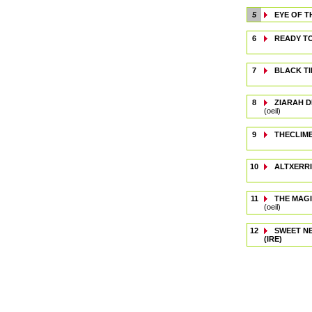
5
EYE OF T
6
READY T
7
BLACK TI
8
ZIARAH 
(oeil)
9
THECLIM
10
ALTXERRI
11
THE MAG
(oeil)
12
SWEET N
(IRE)