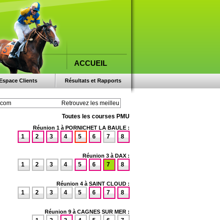
ACCUEIL
Espace Clients
Résultats et Rapports
Toutes les courses PMU
Réunion 1 à PORNICHET LA BAULE :
1
2
3
4
5
6
7
8
Réunion 3 à DAX :
1
2
3
4
5
6
7
8
Réunion 4 à SAINT CLOUD :
1
2
3
4
5
6
7
8
Réunion 9 à CAGNES SUR MER :