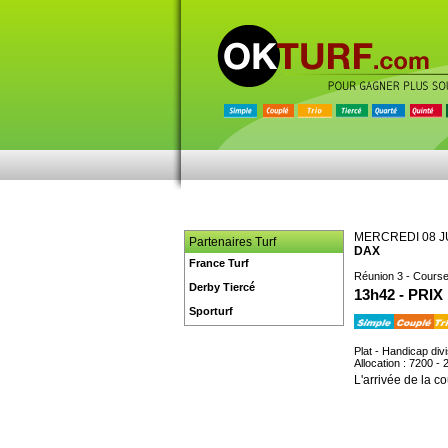
MERCREDI 08 J
Partenaires Turf
DAX
France Turf
Réunion 3 - Course
Derby Tiercé
13h42 - PR
Sporturf
Plat - Handicap div
Allocation : 7200 - 
L'arrivée de la co