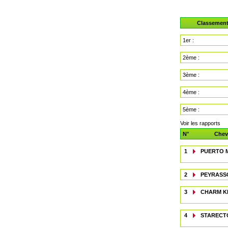
Classemen
1er :
2ème :
3ème :
4ème :
5ème :
Voir les rapports
N°
Chev
1
PUERTO 
2
PEYRASS
3
CHARM K
4
STARECT