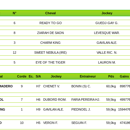
t
N°
Cheval
Jockey
6
READY TO GO
GUEDJ-GAY G.
8
ZIARAH DE SAON
LEVESQUE WAR.
3
CHARM KING
GAVILAN ALE.
12
SWEET NEBULA (IRE)
VALLE RIC. N.
5
EYE OF THE TIGER
LAURON M.
al
Corde
Ec.
S/A
Jockey
Entraineur
Pds
Gains
MADERO
9
H7
CHENET V.
BONIN (S) C.
60,0kg
89877
OL
7
H6
DUBORD ROM.
FARIA PEREIRA HJ.
59,5kg
49977
ING
1
H9
GAVILAN ALE.
PIEDNOEL J.
59,0kg
159447
O
10
H5
VERON F.
SEGUIN F.
59,0kg
47418