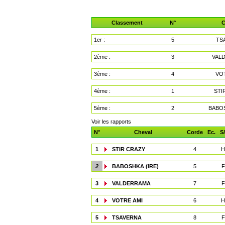
Classement
N°
C
1er :
5
TS
2ème :
3
VAL
3ème :
4
VO
4ème :
1
STI
5ème :
2
BABOS
Voir les rapports
N°
Cheval
Corde
Ec.
S
1
STIR CRAZY
4
H
2
BABOSHKA (IRE)
5
F
3
VALDERRAMA
7
F
4
VOTRE AMI
6
H
5
TSAVERNA
8
F