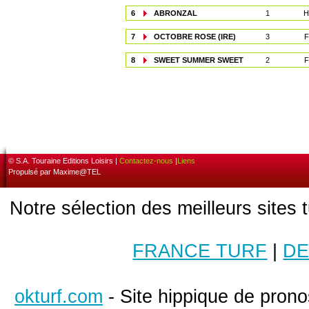
6
ABRONZAL
1
H
7
OCTOBRE ROSE (IRE)
3
F
8
SWEET SUMMER SWEET
2
F
© S.A. Touraine Editions Loisirs |
Contactez-nous
|
Liens
Propulsé par Maxime@TEL
Notre sélection des meilleurs sites 
FRANCE TURF
|
DE
okturf.com
- Site hippique de pronos