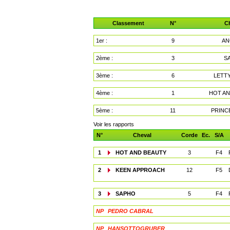
Classement
N°
C
1er :
9
AN
2ème :
3
S
3ème :
6
LETT
4ème :
1
HOT A
5ème :
11
PRINC
Voir les rapports
N°
Cheval
Corde
Ec.
S/A
1
HOT AND BEAUTY
3
F4
2
KEEN APPROACH
12
F5
3
SAPHO
5
F4
NP
PEDRO CABRAL
NP
HANSOTTOGRUBER