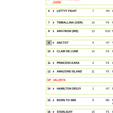
(GER)
6
LETTYT FIGHT
7
H9
7
TIMBALLINA (GER)
10
F6
8
ARGYRON (IRE)
13
H10
9
ANCTOT
9
H7
10
CLAIR DE LUNE
14
F6
11
PRINCESS KARA
4
F6
12
AMAZONE ISLAND
11
F5
NP
VALERTA
14
HAMILTON DESJY
1
H7
15
BORN TO WIN
8
M5
16
STARLIGHT
15
F5