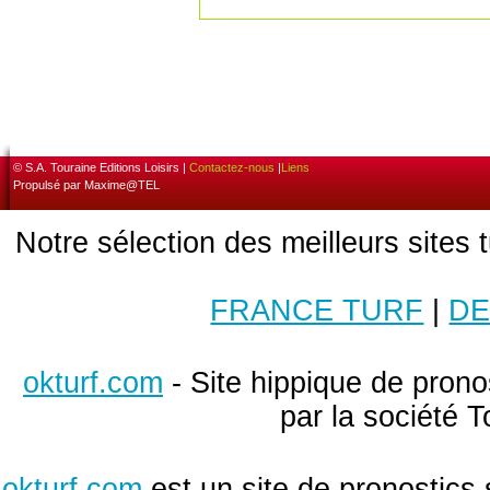
© S.A. Touraine Editions Loisirs |
Contactez-nous
|
Liens
Propulsé par Maxime@TEL
Notre sélection des meilleurs sites 
FRANCE TURF
|
DE
okturf.com
- Site hippique de pronos
par la société T
okturf.com
est un site de pronostics 