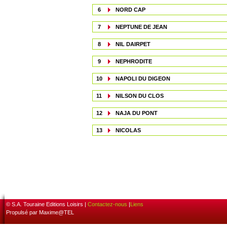
6
NORD CAP
7
NEPTUNE DE JEAN
8
NIL DAIRPET
9
NEPHRODITE
10
NAPOLI DU DIGEON
11
NILSON DU CLOS
12
NAJA DU PONT
13
NICOLAS
© S.A. Touraine Editions Loisirs |
Contactez-nous
|
Liens
Propulsé par Maxime@TEL