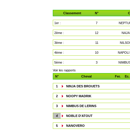
Classement
N°
C
1er :
7
NEPTU
2ème :
12
NAJA
3ème :
11
NILSO
4ème :
10
NAPOLI
5ème :
3
NIMBUS
Voir les rapports
N°
Cheval
Fer.
Ec.
1
NINJA DES BROUETS
2
NOOPY MADRIK
3
NIMBUS DE LERINS
4
NOBLE D'ATOUT
5
NANOVERO