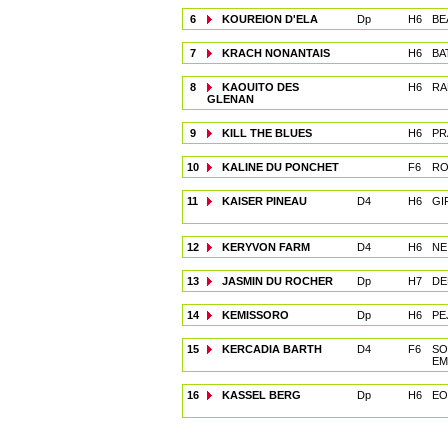
6
KOUREION D'ELA
Dp
H6
BE
7
KRACH NONANTAIS
H6
BA
8
KAOUITO DES
H6
RA
GLENAN
9
KILL THE BLUES
H6
PR
10
KALINE DU PONCHET
F6
RO
11
KAISER PINEAU
D4
H6
GI
12
KERYVON FARM
D4
H6
NE
13
JASMIN DU ROCHER
Dp
H7
DE
14
KEMISSORO
Dp
H6
PE
15
KERCADIA BARTH
D4
F6
SO
EM
16
KASSEL BERG
Dp
H6
EO