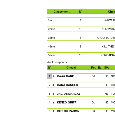
Classement
N°
Chev
1er :
1
KAWA 
2ème :
12
KERYVON
3ème :
8
KAOUITO DE
4ème :
9
KILL THE
5ème :
15
KERCADIA
Voir les rapports
N°
Cheval
Fer.
Ec.
S/A
1
KAWA RARE
D4
H6
NO
2
HAKA DANCER
H9
CH
3
JAG DE MARCAY
H7
TO
4
KENZO GRIFF
Dp
H6
MO
5
KILT DU RADON
D4
H6
CH