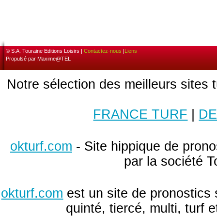
© S.A. Touraine Editions Loisirs |
Contactez-nous
|
Liens
Propulsé par Maxime@TEL
Notre sélection des meilleurs sites 
FRANCE TURF
|
DE
okturf.com
- Site hippique de pronos
par la société T
okturf.com
est un site de pronostics 
quinté, tiercé, multi, turf