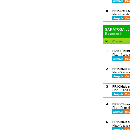
9
PRIX DE L
Plat - Handi
SARATOGA : JE
Réunion 5
N°
Course
1
PRIX Claim
Plat - 4 ans 
2
PRIX Maide
Plat - 2 ans
3
PRIX Maide
Plat - 3 ans 
4
PRIX Claim
Plat - Femell
5
PRIX Maide
Plat - 3 ans 