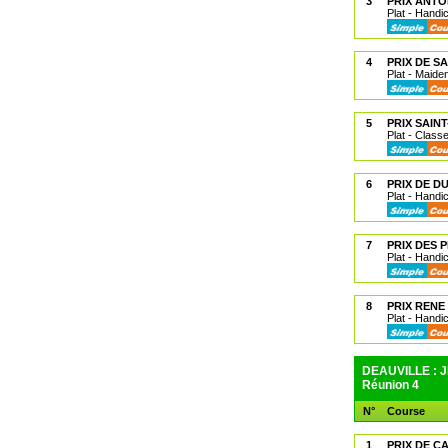
3
PRIX ANTO
Plat - Handi
4
PRIX DE SA
Plat - Maide
5
PRIX SAIN
Plat - Class
6
PRIX DE D
Plat - Handi
7
PRIX DES 
Plat - Handi
8
PRIX RENE
Plat - Handi
DEAUVILLE : J
Réunion 4
N°
Course
1
PRIX DE C