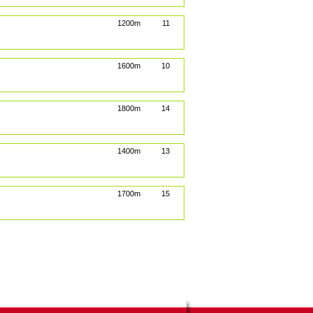
1200m
11
1600m
10
1800m
14
1400m
13
1700m
15