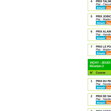
4
PRIX TALM
Plat - Class
5
PRIX JOBI
Plat - Maide
6
PRIX ALAI
Plat - Handi
7
PRIX LE P
Plat - Maide
VICHY : JEUDI
Réunion 2
N°
Course
1
PRIX DU P
Plat - Handi
2
PRIX DE S
Plat - Handi