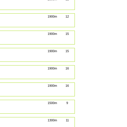
1900m
12
1900m
15
1900m
15
1900m
16
1900m
16
1500m
9
1300m
11