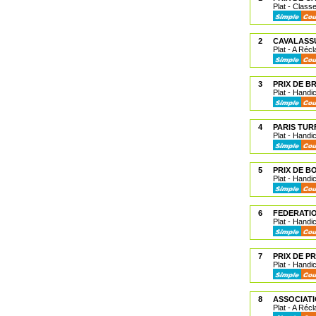
Plat - Class
2
CAVALASSU
Plat - A Réc
3
PRIX DE B
Plat - Handi
4
PARIS TUR
Plat - Handi
5
PRIX DE 
Plat - Handi
6
FEDERATIO
Plat - Handi
7
PRIX DE PR
Plat - Handi
8
ASSOCIATI
Plat - A Réc