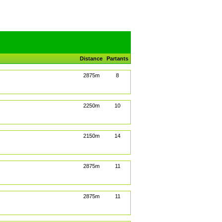
Distance
Partants
2875m
8
2250m
10
2150m
14
2875m
11
2875m
11