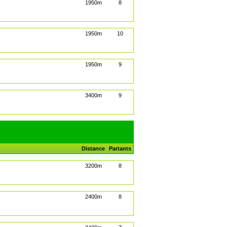
1950m
8
1950m
10
1950m
9
3400m
9
Distance
Partants
3200m
8
2400m
8