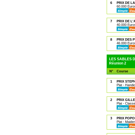
6
PRIX DE LA
60.000 Euros
7
PRIX DE L'
40.000 Euros
8
PRIX DES 
46.000 Euros
LES SABLES D'
Réunion 2
N°
Course
1
PRIX STEP
Plat - Handi
2
PRIX GILL
Plat - Class
3
PRIX POPO
Plat - Maide