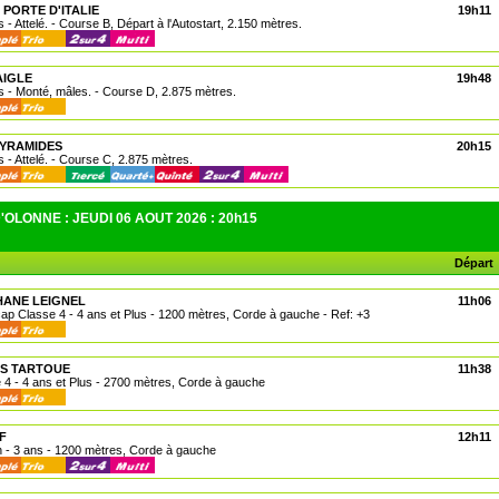
 PORTE D'ITALIE
19h11
 - Attelé. - Course B, Départ à l'Autostart, 2.150 mètres.
AIGLE
19h48
 - Monté, mâles. - Course D, 2.875 mètres.
PYRAMIDES
20h15
 - Attelé. - Course C, 2.875 mètres.
OLONNE : JEUDI 06 AOUT 2026 : 20h15
Départ
HANE LEIGNEL
11h06
cap Classe 4 - 4 ans et Plus - 1200 mètres, Corde à gauche - Ref: +3
ES TARTOUE
11h38
e 4 - 4 ans et Plus - 2700 mètres, Corde à gauche
F
12h11
n - 3 ans - 1200 mètres, Corde à gauche