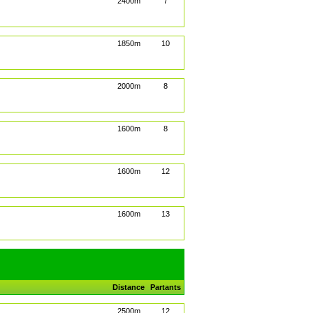
2400m
7
1850m
10
2000m
8
1600m
8
1600m
12
1600m
13
Distance
Partants
2500m
12