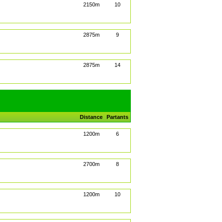
2150m
10
2875m
9
2875m
14
Distance
Partants
1200m
6
2700m
8
1200m
10