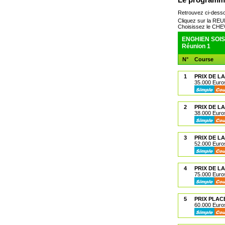
Retrouvez ci-dess
Cliquez sur la RE
Choisissez le CH
ENGHIEN SOISY
Réunion 1
N°
Course
1
PRIX DE L
35.000 Euros
2
PRIX DE L
38.000 Euros
3
PRIX DE L
52.000 Euros
4
PRIX DE 
75.000 Euros
5
PRIX PLA
60.000 Euros