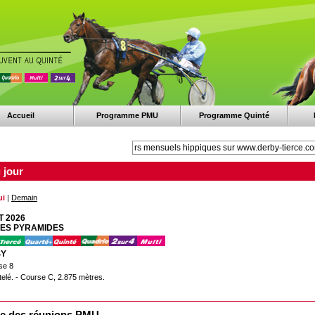
Accueil
Programme PMU
Programme Quinté
 jour
ui
|
Demain
T 2026
 DES PYRAMIDES
SY
se 8
telé. - Course C, 2.875 mètres.
e des réunions PMU