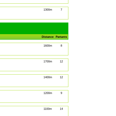
1300m
7
Distance
Partants
1600m
8
1700m
12
1400m
12
1200m
9
1100m
14