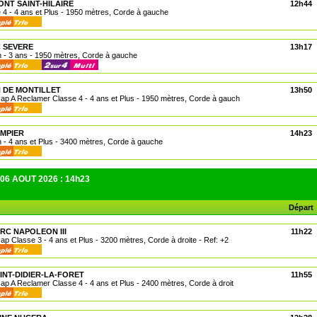
ONT SAINT-HILAIRE
12h44
e 4 - 4 ans et Plus - 1950 mètres, Corde à gauche
C SEVERE
13h17
n - 3 ans - 1950 mètres, Corde à gauche
N DE MONTILLET
13h50
cap A Reclamer Classe 4 - 4 ans et Plus - 1950 mètres, Corde à gauch
OMPIER
14h23
n - 4 ans et Plus - 3400 mètres, Corde à gauche
 06 AOUT 2026 : 14h23
Départ
ARC NAPOLEON III
11h22
cap Classe 3 - 4 ans et Plus - 3200 mètres, Corde à droite - Ref: +2
AINT-DIDIER-LA-FORET
11h55
cap A Reclamer Classe 4 - 4 ans et Plus - 2400 mètres, Corde à droit