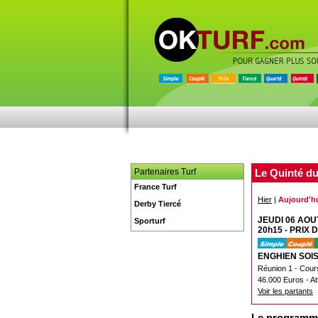
Partenaires Turf
Le Quinté du
France Turf
Hier
|
Aujourd'h
Derby Tiercé
JEUDI 06 AOU
Sporturf
20h15 - PRIX
ENGHIEN SOI
Réunion 1 - Cour
46.000 Euros - At
Voir les partants
Le programm