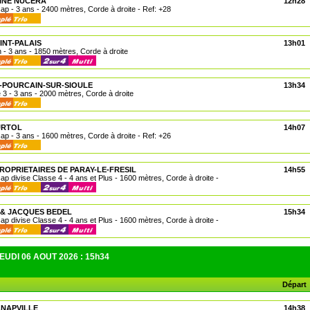
INE NUCERA
12h28
cap - 3 ans - 2400 mètres, Corde à droite - Ref: +28
INT-PALAIS
13h01
n - 3 ans - 1850 mètres, Corde à droite
T-POURCAIN-SUR-SIOULE
13h34
e 3 - 3 ans - 2000 mètres, Corde à droite
URTOL
14h07
cap - 3 ans - 1600 mètres, Corde à droite - Ref: +26
PROPRIETAIRES DE PARAY-LE-FRESIL
14h55
cap divise Classe 4 - 4 ans et Plus - 1600 mètres, Corde à droite -
 & JACQUES BEDEL
15h34
cap divise Classe 4 - 4 ans et Plus - 1600 mètres, Corde à droite -
EUDI 06 AOUT 2026 : 15h34
Départ
ANAPVILLE
14h38