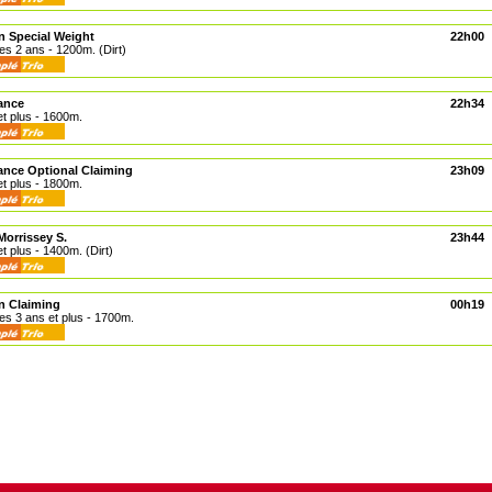
n Special Weight
22h00
les 2 ans - 1200m. (Dirt)
ance
22h34
et plus - 1600m.
ance Optional Claiming
23h09
et plus - 1800m.
orrissey S.
23h44
et plus - 1400m. (Dirt)
n Claiming
00h19
les 3 ans et plus - 1700m.