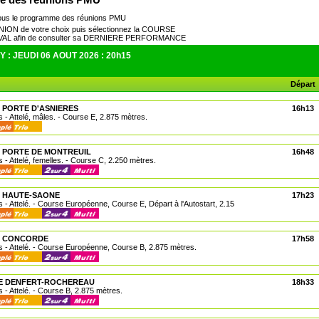
ous le programme des réunions PMU
UNION de votre choix puis sélectionnez la COURSE
EVAL afin de consulter sa DERNIERE PERFORMANCE
 : JEUDI 06 AOUT 2026 : 20h15
Départ
A PORTE D'ASNIERES
16h13
 - Attelé, mâles. - Course E, 2.875 mètres.
A PORTE DE MONTREUIL
16h48
 - Attelé, femelles. - Course C, 2.250 mètres.
A HAUTE-SAONE
17h23
 - Attelé. - Course Européenne, Course E, Départ à l'Autostart, 2.15
LA CONCORDE
17h58
 - Attelé. - Course Européenne, Course B, 2.875 mètres.
CE DENFERT-ROCHEREAU
18h33
 - Attelé. - Course B, 2.875 mètres.