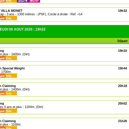
A VILLA MONET
19h32
cap - 3 ans - 1300 mètres - (PSF), Corde à droite - Ref: +14
UDI 06 AOUT 2026 : 19h32
Départ
ing
19h10
et plus - 1600m. (Dirt)
n Special Weight
19h44
 - 1700m.
n Claiming
20h18
et plus - 1400m. (Dirt)
ing
20h52
es 4 ans et plus - 1200m. (Dirt)
n Claiming
21h26
et plus - 1100m.