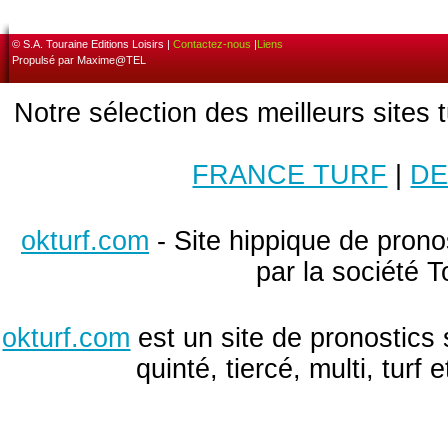
© S.A. Touraine Editions Loisirs |
Contactez-nous
|
Liens
Propulsé par Maxime@TEL
Notre sélection des meilleurs sites 
FRANCE TURF
|
DE
okturf.com
- Site hippique de pronos
par la société T
okturf.com
est un site de pronostics 
quinté, tiercé, multi, turf