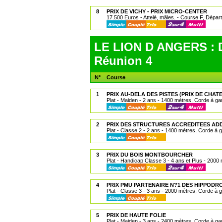
8
PRIX DE VICHY - PRIX MICRO-CENTER
17.500 Euros - Attelé, mâles. - Course F, Départ 
LE LION D ANGERS : 
Réunion 4
N°
Course
1
PRIX AU-DELA DES PISTES (PRIX DE CHA
Plat - Maiden - 2 ans - 1400 mètres, Corde à g
2
PRIX DES STRUCTURES ACCREDITEES ADD
Plat - Classe 2 - 2 ans - 1400 mètres, Corde à
3
PRIX DU BOIS MONTBOURCHER
Plat - Handicap Classe 3 - 4 ans et Plus - 2000
4
PRIX PMU PARTENAIRE N?1 DES HIPPODRO
Plat - Classe 3 - 3 ans - 2000 mètres, Corde à
5
PRIX DE HAUTE FOLIE
Plat - Maiden - 3 ans - 2400 mètres, Corde à g