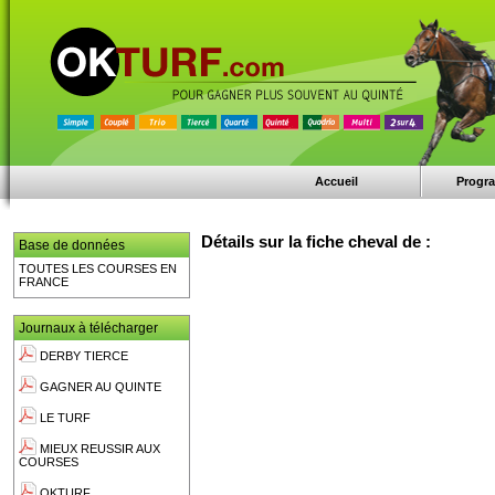
Accueil
Progr
Détails sur la fiche cheval de :
Base de données
TOUTES LES COURSES EN
FRANCE
Journaux à télécharger
DERBY TIERCE
GAGNER AU QUINTE
LE TURF
MIEUX REUSSIR AUX
COURSES
OKTURF