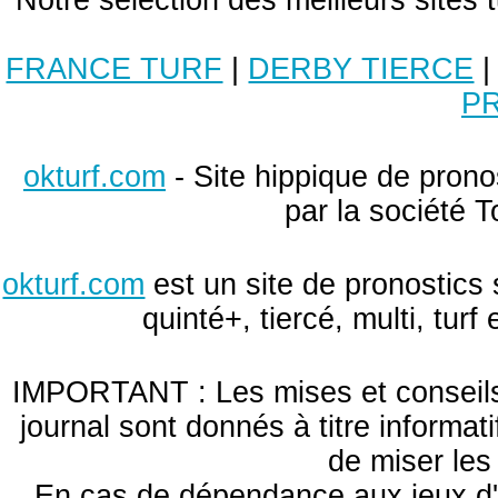
Notre sélection des meilleurs sites 
FRANCE TURF
|
DERBY TIERCE
P
okturf.com
- Site hippique de pronos
par la société T
okturf.com
est un site de pronostics 
quinté+, tiercé, multi, tur
IMPORTANT : Les mises et conseils 
journal sont donnés à titre informa
de miser le
En cas de dépendance aux jeux d'