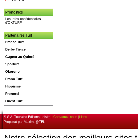
Pronostics
Les Infos confidentielles
d'OKTURF
Partenaires Turf
France Turf
Derby Tiercé
Gagner au Quinté
Sporturf
Okprono
Prono Turf
Hippisme
Pronotel
Ouest Turf
© S.A. Touraine Editions Loisirs |
Contactez-nous
|
Liens
Propulsé par Maxime@TEL