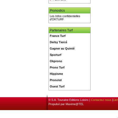
Pronostics
Les Infos confidentielles
d'OKTURF
Partenaires Turf
France Turf
Derby Tiercé
Gagner au Quinté
Sporturf
Okprono
Prono Turf
Hippisme
Pronotel
Ouest Turf
© S.A. Touraine Editions Loisirs |
Contactez-nous
|
Lie
Propulsé par Maxime@TEL