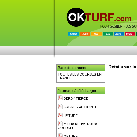
Détails sur la
Base de données
TOUTES LES COURSES EN
FRANCE
Journaux à télécharger
DERBY TIERCE
GAGNER AU QUINTE
LE TURF
MIEUX REUSSIR AUX
COURSES
OKTURF