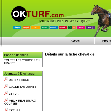
Accueil
Progr
Détails sur la fiche cheval de :
Base de données
TOUTES LES COURSES EN
FRANCE
Journaux à télécharger
DERBY TIERCE
GAGNER AU QUINTE
LE TURF
MIEUX REUSSIR AUX
COURSES
OKTURF