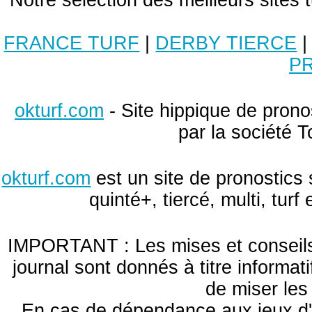
Notre sélection des meilleurs sites 
FRANCE TURF
|
DERBY TIERCE
P
okturf.com
- Site hippique de pronos
par la société T
okturf.com
est un site de pronostics 
quinté+, tiercé, multi, tur
IMPORTANT : Les mises et conseils 
journal sont donnés à titre informa
de miser le
En cas de dépendance aux jeux d'