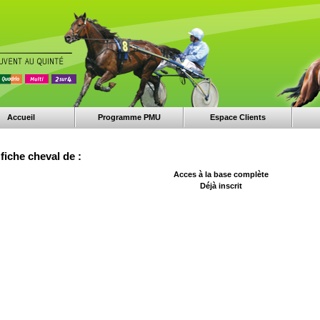
Accueil
Programme PMU
Espace Clients
 fiche cheval de :
Acces à la base complète
Déjà inscrit