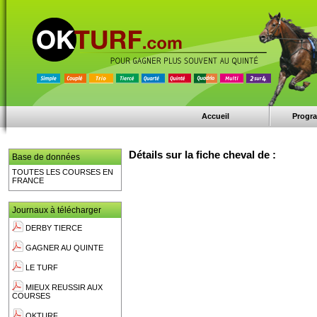
Accueil
Progr
Détails sur la fiche cheval de :
Base de données
TOUTES LES COURSES EN
FRANCE
Journaux à télécharger
DERBY TIERCE
GAGNER AU QUINTE
LE TURF
MIEUX REUSSIR AUX
COURSES
OKTURF