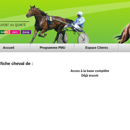
Accueil
Programme PMU
Espace Clients
 fiche cheval de :
Acces à la base complète
Déjà inscrit