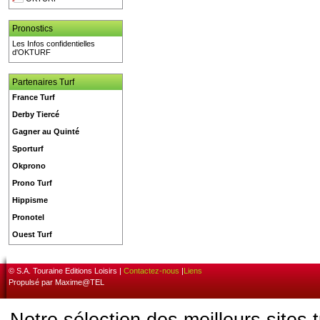
Pronostics
Les Infos confidentielles
d'OKTURF
Partenaires Turf
France Turf
Derby Tiercé
Gagner au Quinté
Sporturf
Okprono
Prono Turf
Hippisme
Pronotel
Ouest Turf
© S.A. Touraine Editions Loisirs |
Contactez-nous
|
Liens
Propulsé par Maxime@TEL