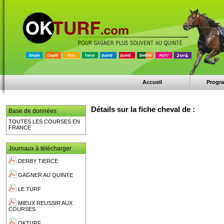
Accueil
Progr
Détails sur la fiche cheval de :
Base de données
TOUTES LES COURSES EN
FRANCE
Journaux à télécharger
DERBY TIERCE
GAGNER AU QUINTE
LE TURF
MIEUX REUSSIR AUX
COURSES
OKTURF