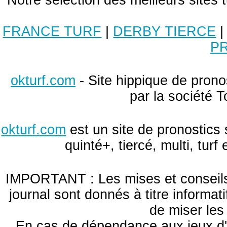
Notre sélection des meilleurs sites 
FRANCE TURF
|
DERBY TIERCE
P
okturf.com
- Site hippique de pronos
par la société T
okturf.com
est un site de pronostics 
quinté+, tiercé, multi, tur
IMPORTANT : Les mises et conseils 
journal sont donnés à titre informa
de miser le
En cas de dépendance aux jeux d'