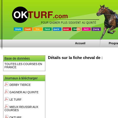
Accueil
Progr
Détails sur la fiche cheval de :
Base de données
TOUTES LES COURSES EN
FRANCE
Journaux à télécharger
DERBY TIERCE
GAGNER AU QUINTE
LE TURF
MIEUX REUSSIR AUX
COURSES
OKTURF