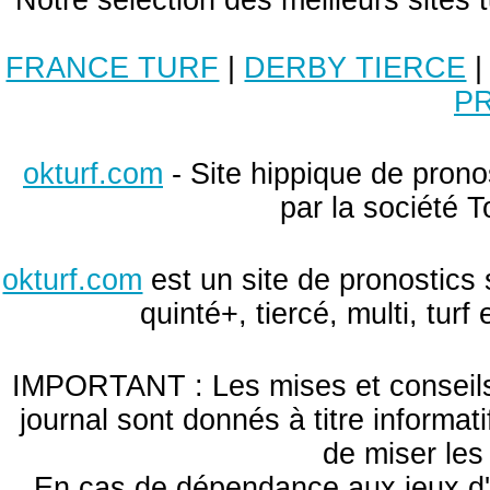
Notre sélection des meilleurs sites 
FRANCE TURF
|
DERBY TIERCE
P
okturf.com
- Site hippique de pronos
par la société T
okturf.com
est un site de pronostics 
quinté+, tiercé, multi, tur
IMPORTANT : Les mises et conseils 
journal sont donnés à titre informa
de miser le
En cas de dépendance aux jeux d'