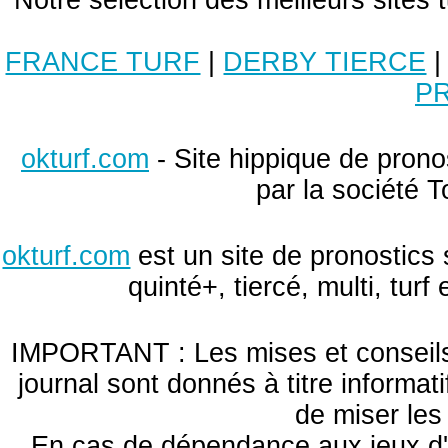
Notre sélection des meilleurs sites 
FRANCE TURF
|
DERBY TIERCE
P
okturf.com
- Site hippique de pronos
par la société T
okturf.com
est un site de pronostics 
quinté+, tiercé, multi, tur
IMPORTANT : Les mises et conseils 
journal sont donnés à titre informa
de miser le
En cas de dépendance aux jeux d'