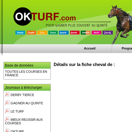
Accueil
Progr
Détails sur la fiche cheval de :
Base de données
TOUTES LES COURSES EN
FRANCE
Journaux à télécharger
DERBY TIERCE
GAGNER AU QUINTE
LE TURF
MIEUX REUSSIR AUX
COURSES
OKTURF