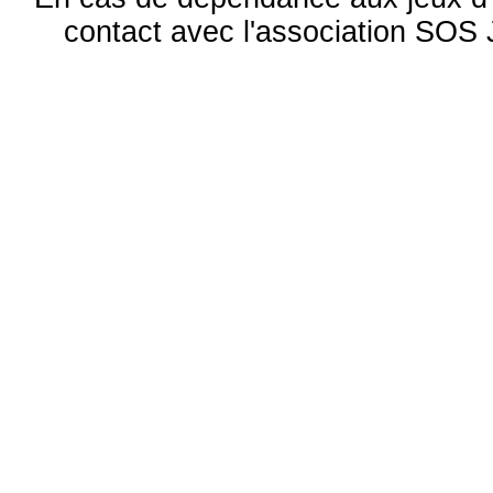
contact avec l'association S