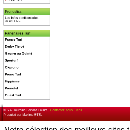
Pronostics
Les Infos confidentielles
d'OKTURF
Partenaires Turf
France Turf
Derby Tiercé
Gagner au Quinté
Sporturf
Okprono
Prono Turf
Hippisme
Pronotel
Ouest Turf
© S.A. Touraine Editions Loisirs |
Contactez-nous
|
Liens
Propulsé par Maxime@TEL