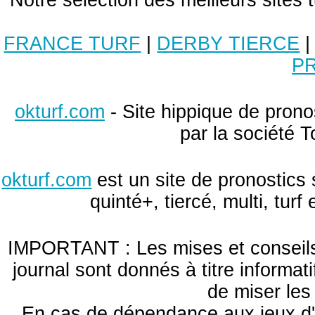
Notre sélection des meilleurs sites 
FRANCE TURF
|
DERBY TIERCE
P
okturf.com
- Site hippique de pronos
par la société T
okturf.com
est un site de pronostics 
quinté+, tiercé, multi, tur
IMPORTANT : Les mises et conseils 
journal sont donnés à titre informa
de miser le
En cas de dépendance aux jeux d'