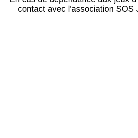
contact avec l'association S