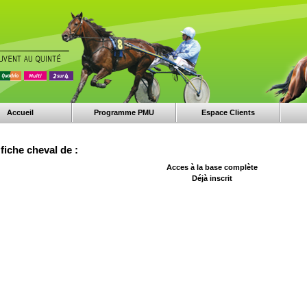
Accueil
Programme PMU
Espace Clients
 fiche cheval de :
Acces à la base complète
Déjà inscrit