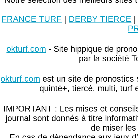
Notre sélection des meilleurs sites 
FRANCE TURF
|
DERBY TIERCE
P
okturf.com
- Site hippique de pronos
par la société T
okturf.com
est un site de pronostics 
quinté+, tiercé, multi, tur
IMPORTANT : Les mises et conseils 
journal sont donnés à titre informa
de miser le
En cas de dépendance aux jeux d'