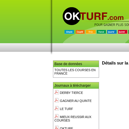
Détails sur la
Base de données
TOUTES LES COURSES EN
FRANCE
Journaux à télécharger
DERBY TIERCE
GAGNER AU QUINTE
LE TURF
MIEUX REUSSIR AUX
COURSES
OKTURF