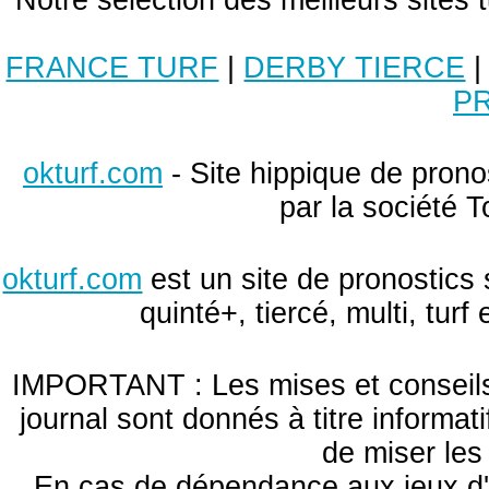
Notre sélection des meilleurs sites 
FRANCE TURF
|
DERBY TIERCE
P
okturf.com
- Site hippique de pronos
par la société T
okturf.com
est un site de pronostics 
quinté+, tiercé, multi, tur
IMPORTANT : Les mises et conseils 
journal sont donnés à titre informa
de miser le
En cas de dépendance aux jeux d'