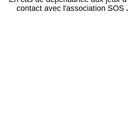
contact avec l'association S