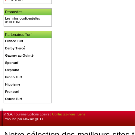
Pronostics
Les Infos confidentielles
d'OKTURF
Partenaires Turf
France Turf
Derby Tiercé
Gagner au Quinté
Sporturf
Okprono
Prono Turf
Hippisme
Pronotel
Ouest Turf
© S.A. Touraine Editions Loisirs |
Contactez-nous
|
Liens
Propulsé par Maxime@TEL