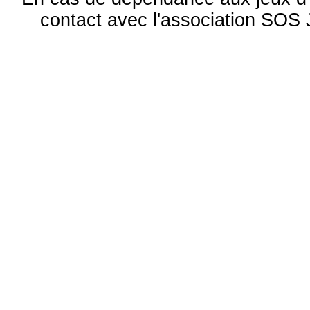
contact avec l'association S