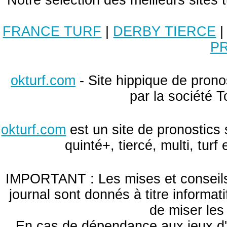
Notre sélection des meilleurs sites 
FRANCE TURF
|
DERBY TIERCE
P
okturf.com
- Site hippique de pronos
par la société T
okturf.com
est un site de pronostics 
quinté+, tiercé, multi, tur
IMPORTANT : Les mises et conseils 
journal sont donnés à titre informa
de miser le
En cas de dépendance aux jeux d'