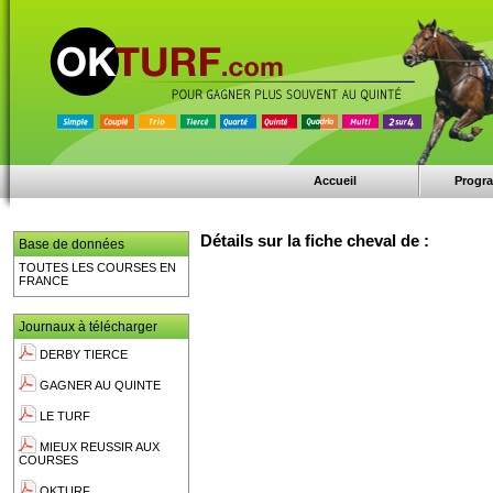
Accueil
Progr
Détails sur la fiche cheval de :
Base de données
TOUTES LES COURSES EN
FRANCE
Journaux à télécharger
DERBY TIERCE
GAGNER AU QUINTE
LE TURF
MIEUX REUSSIR AUX
COURSES
OKTURF