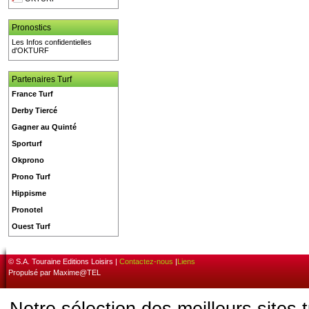
Pronostics
Les Infos confidentielles
d'OKTURF
Partenaires Turf
France Turf
Derby Tiercé
Gagner au Quinté
Sporturf
Okprono
Prono Turf
Hippisme
Pronotel
Ouest Turf
© S.A. Touraine Editions Loisirs |
Contactez-nous
|
Liens
Propulsé par Maxime@TEL