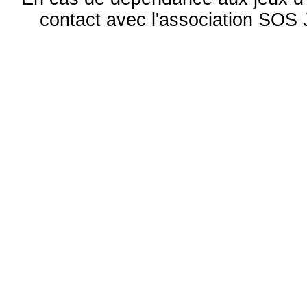
contact avec l'association S