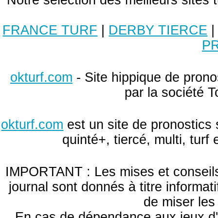
Notre sélection des meilleurs sites 
FRANCE TURF
|
DERBY TIERCE
P
okturf.com
- Site hippique de pronos
par la société T
okturf.com
est un site de pronostics 
quinté+, tiercé, multi, tur
IMPORTANT : Les mises et conseils 
journal sont donnés à titre informa
de miser le
En cas de dépendance aux jeux d'