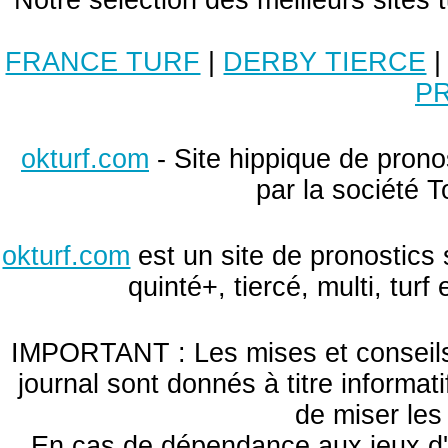
Notre sélection des meilleurs sites 
FRANCE TURF
|
DERBY TIERCE
P
okturf.com
- Site hippique de pronos
par la société T
okturf.com
est un site de pronostics 
quinté+, tiercé, multi, tur
IMPORTANT : Les mises et conseils 
journal sont donnés à titre informa
de miser le
En cas de dépendance aux jeux d'