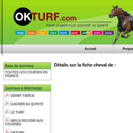
Accueil
Progr
Détails sur la fiche cheval de :
Base de données
TOUTES LES COURSES EN
FRANCE
Journaux à télécharger
DERBY TIERCE
GAGNER AU QUINTE
LE TURF
MIEUX REUSSIR AUX
COURSES
OKTURF