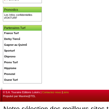
Pronostics
Les Infos confidentielles
d'OKTURF
Partenaires Turf
France Turf
Derby Tiercé
Gagner au Quinté
Sporturf
Okprono
Prono Turf
Hippisme
Pronotel
Ouest Turf
© S.A. Touraine Editions Loisirs |
Contactez-nous
|
Liens
Propulsé par Maxime@TEL