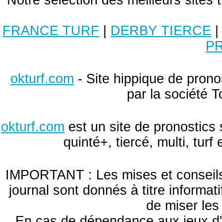
Notre sélection des meilleurs sites 
FRANCE TURF
|
DERBY TIERCE
P
okturf.com
- Site hippique de pronos
par la société T
okturf.com
est un site de pronostics 
quinté+, tiercé, multi, tur
IMPORTANT : Les mises et conseils 
journal sont donnés à titre informa
de miser le
En cas de dépendance aux jeux d'