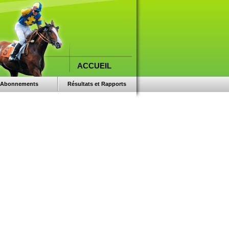
ACCUEIL
Abonnements
Résultats et Rapports