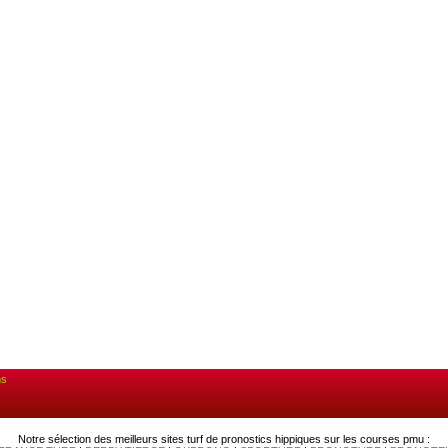
ns
Notre sélection des meilleurs sites turf de pronostics hippiques sur les courses pmu :