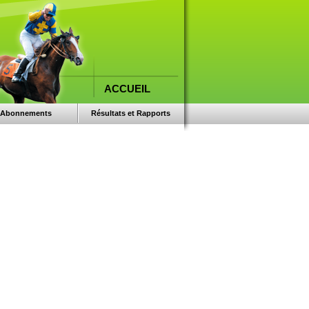
ACCUEIL
Abonnements
Résultats et Rapports