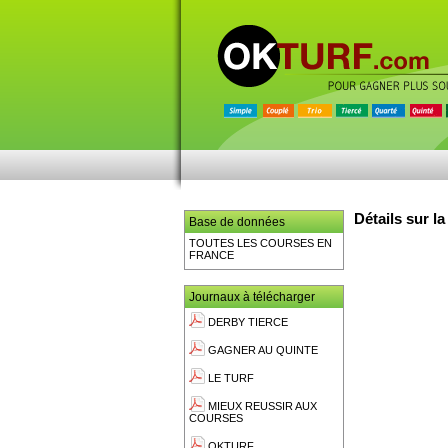
Détails sur la
Base de données
TOUTES LES COURSES EN
FRANCE
Journaux à télécharger
DERBY TIERCE
GAGNER AU QUINTE
LE TURF
MIEUX REUSSIR AUX
COURSES
OKTURF