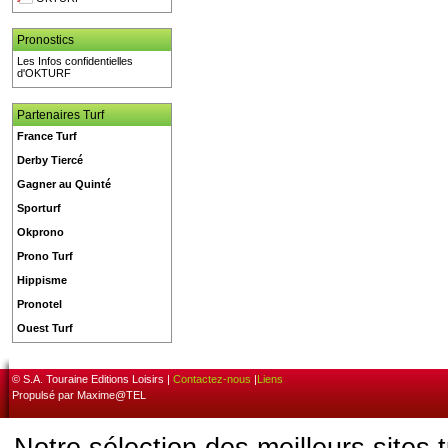
Pronostics
Les Infos confidentielles
d'OKTURF
Partenaires Turf
France Turf
Derby Tiercé
Gagner au Quinté
Sporturf
Okprono
Prono Turf
Hippisme
Pronotel
Ouest Turf
© S.A. Touraine Editions Loisirs |
Contactez-nous
|
Liens
Propulsé par Maxime@TEL