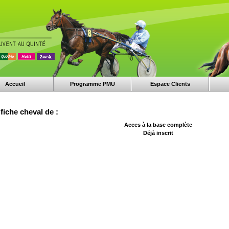
Accueil
Programme PMU
Espace Clients
 fiche cheval de :
Acces à la base complète
Déjà inscrit