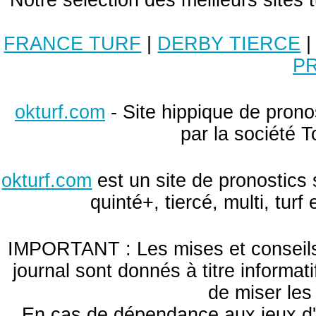
Notre sélection des meilleurs sites 
FRANCE TURF
|
DERBY TIERCE
P
okturf.com
- Site hippique de pronos
par la société T
okturf.com
est un site de pronostics 
quinté+, tiercé, multi, tur
IMPORTANT : Les mises et conseils 
journal sont donnés à titre informa
de miser le
En cas de dépendance aux jeux d'