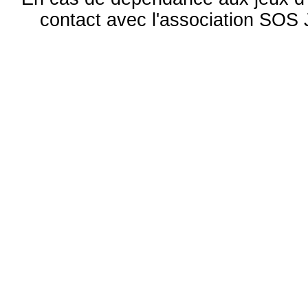
contact avec l'association S