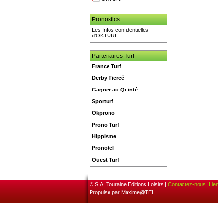
Pronostics
Les Infos confidentielles
d'OKTURF
Partenaires Turf
France Turf
Derby Tiercé
Gagner au Quinté
Sporturf
Okprono
Prono Turf
Hippisme
Pronotel
Ouest Turf
© S.A. Touraine Editions Loisirs |
Contactez-nous
|
Lie
Propulsé par Maxime@TEL