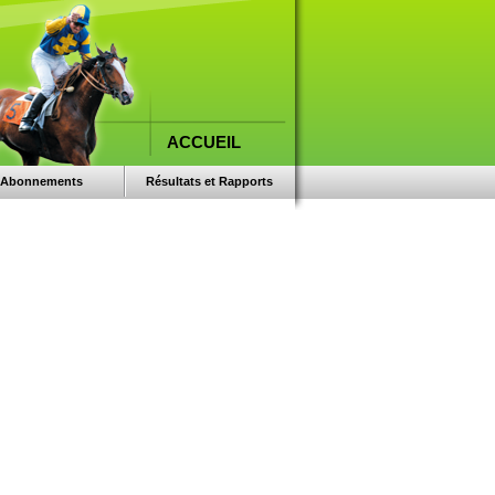
ACCUEIL
Abonnements
Résultats et Rapports