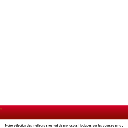
ns
Notre sélection des meilleurs sites turf de pronostics hippiques sur les courses pmu :