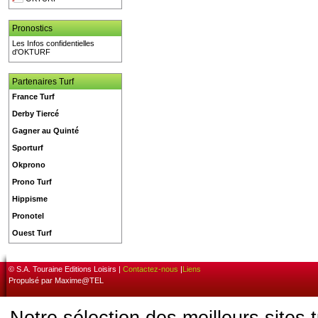
Pronostics
Les Infos confidentielles
d'OKTURF
Partenaires Turf
France Turf
Derby Tiercé
Gagner au Quinté
Sporturf
Okprono
Prono Turf
Hippisme
Pronotel
Ouest Turf
© S.A. Touraine Editions Loisirs |
Contactez-nous
|
Liens
Propulsé par Maxime@TEL