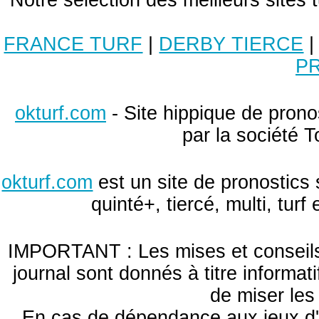
Notre sélection des meilleurs sites 
FRANCE TURF
|
DERBY TIERCE
P
okturf.com
- Site hippique de pronos
par la société T
okturf.com
est un site de pronostics 
quinté+, tiercé, multi, tur
IMPORTANT : Les mises et conseils 
journal sont donnés à titre informa
de miser le
En cas de dépendance aux jeux d'