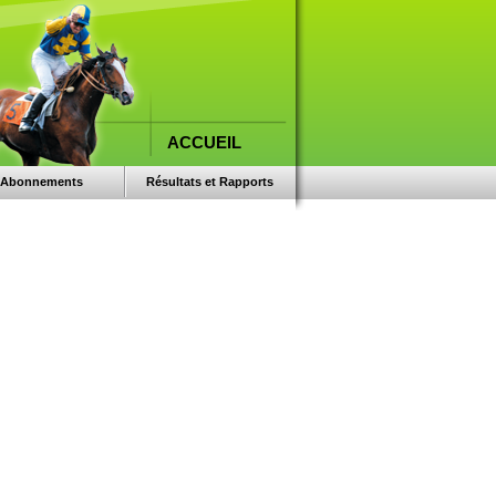
ACCUEIL
Abonnements
Résultats et Rapports