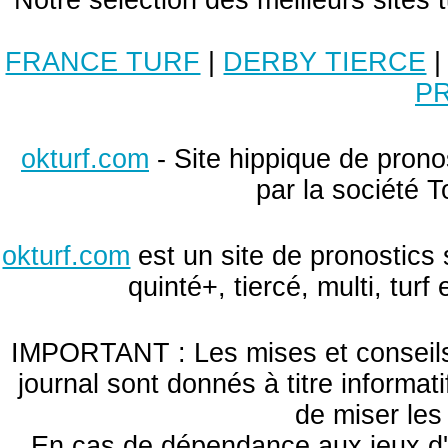
Notre sélection des meilleurs sites 
FRANCE TURF
|
DERBY TIERCE
P
okturf.com
- Site hippique de pronos
par la société T
okturf.com
est un site de pronostics 
quinté+, tiercé, multi, tur
IMPORTANT : Les mises et conseils 
journal sont donnés à titre informa
de miser le
En cas de dépendance aux jeux d'