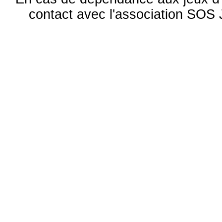
contact avec l'association S