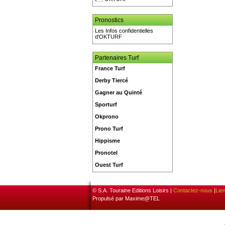
Pronostics
Les Infos confidentielles
d'OKTURF
Partenaires Turf
France Turf
Derby Tiercé
Gagner au Quinté
Sporturf
Okprono
Prono Turf
Hippisme
Pronotel
Ouest Turf
© S.A. Touraine Editions Loisirs |
Contactez-nous
|
Lie
Propulsé par Maxime@TEL