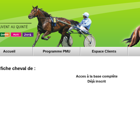
Accueil
Programme PMU
Espace Clients
 fiche cheval de :
Acces à la base complète
Déjà inscrit