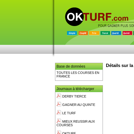
Détails sur la
Base de données
TOUTES LES COURSES EN
FRANCE
Journaux à télécharger
DERBY TIERCE
GAGNER AU QUINTE
LE TURF
MIEUX REUSSIR AUX
COURSES
OKTURF