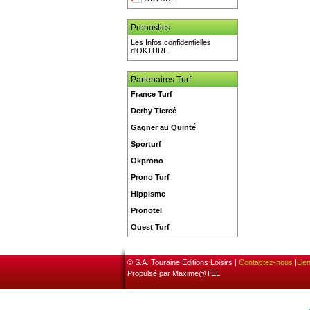
Pronostics
Les Infos confidentielles
d'OKTURF
Partenaires Turf
France Turf
Derby Tiercé
Gagner au Quinté
Sporturf
Okprono
Prono Turf
Hippisme
Pronotel
Ouest Turf
© S.A. Touraine Editions Loisirs |
Contactez-nous
|
Lie
Propulsé par Maxime@TEL