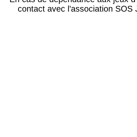
contact avec l'association S