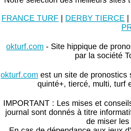
Notre sélection des meilleurs sites 
FRANCE TURF
|
DERBY TIERCE
P
okturf.com
- Site hippique de pronos
par la société T
okturf.com
est un site de pronostics 
quinté+, tiercé, multi, tur
IMPORTANT : Les mises et conseils 
journal sont donnés à titre informa
de miser le
En cas de dépendance aux jeux d'