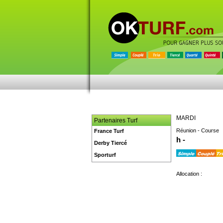
MARDI
Partenaires Turf
Réunion - Course
France Turf
h -
Derby Tiercé
Sporturf
Allocation :