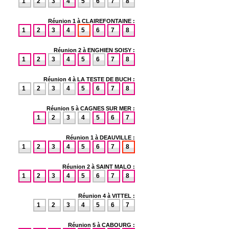
1
2
3
4
5
6
7
8
Réunion 1 à CLAIREFONTAINE :
1
2
3
4
5
6
7
8
Réunion 2 à ENGHIEN SOISY :
1
2
3
4
5
6
7
8
Réunion 4 à LA TESTE DE BUCH :
1
2
3
4
5
6
7
8
Réunion 5 à CAGNES SUR MER :
1
2
3
4
5
6
7
Réunion 1 à DEAUVILLE :
1
2
3
4
5
6
7
8
Réunion 2 à SAINT MALO :
1
2
3
4
5
6
7
8
Réunion 4 à VITTEL :
1
2
3
4
5
6
7
Réunion 5 à CABOURG :