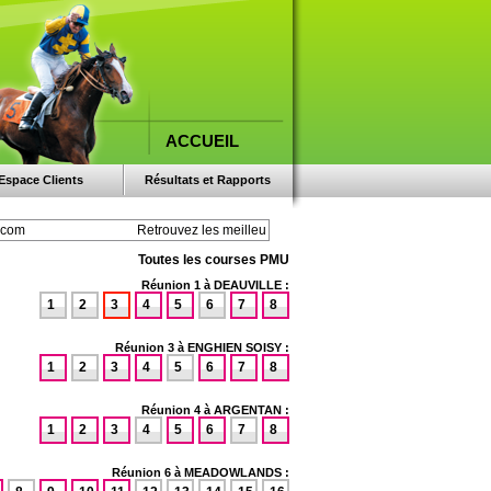
ACCUEIL
Espace Clients
Résultats et Rapports
Toutes les courses PMU
Réunion 1 à DEAUVILLE :
1
2
3
4
5
6
7
8
Réunion 3 à ENGHIEN SOISY :
1
2
3
4
5
6
7
8
Réunion 4 à ARGENTAN :
1
2
3
4
5
6
7
8
Réunion 6 à MEADOWLANDS :