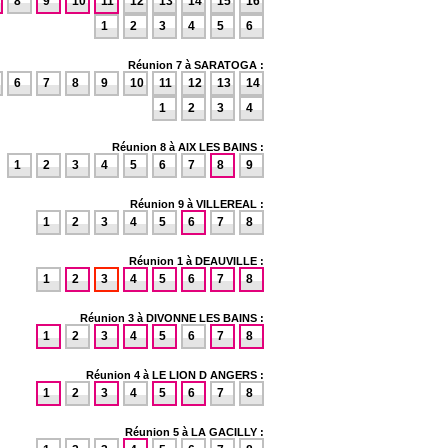
8
9
10
11
12
13
14
15
16
1
2
3
4
5
6
Réunion 7 à SARATOGA :
6
7
8
9
10
11
12
13
14
1
2
3
4
Réunion 8 à AIX LES BAINS :
1
2
3
4
5
6
7
8
9
Réunion 9 à VILLEREAL :
1
2
3
4
5
6
7
8
Réunion 1 à DEAUVILLE :
1
2
3
4
5
6
7
8
Réunion 3 à DIVONNE LES BAINS :
1
2
3
4
5
6
7
8
Réunion 4 à LE LION D ANGERS :
1
2
3
4
5
6
7
8
Réunion 5 à LA GACILLY :