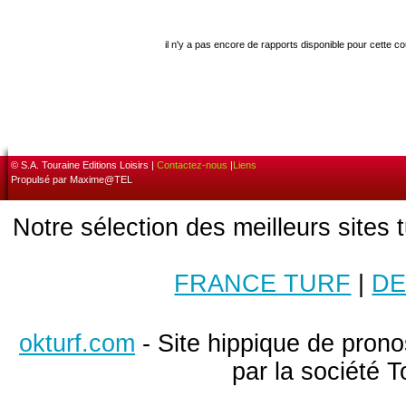
il n'y a pas encore de rapports disponible pour cette c
© S.A. Touraine Editions Loisirs |
Contactez-nous
|
Liens
Propulsé par Maxime@TEL
Notre sélection des meilleurs sites 
FRANCE TURF
|
DE
okturf.com
- Site hippique de pronos
par la société T