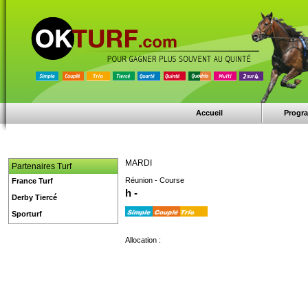
Accueil
Progr
MARDI
Partenaires Turf
Réunion - Course
France Turf
h -
Derby Tiercé
Sporturf
Allocation :