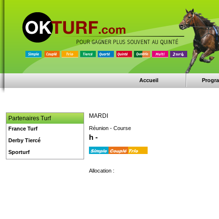
Accueil
Progr
MARDI
Partenaires Turf
Réunion - Course
France Turf
h -
Derby Tiercé
Sporturf
Allocation :